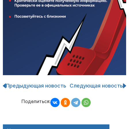
Предыдующая новость
Следующая новость
Навигация
по
записям
Поделиться: