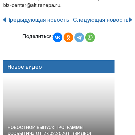
biz-center@alt.ranepa.ru.
Предыдующая новость
Следующая новость
Навигация
по
записям
Поделиться:
Новое видео
НОВОСТНОЙ ВЫПУСК ПРОГРАММЫ
«СОБЫТИЯ» ОТ 27.02.2026 Г. (ВИДЕО)