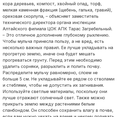
кора деревьев, компост, хвойный опад, торф,
мелкая каменная фракция (щебень, галька, гравий),
ореховая скорлупа, – объясняет заместитель
технического директора органа инспекции
Алтайского филиала ЦОК АПК Тарас Загребельный.
– Это отличное дополнение глубокому рыхлению.
Чтобы мульча принесла пользу, а не вред, есть
несколько важных правил. Ее лучше укладывать на
прогретую землю, иначе она будет мешать
прогреваться грунту. Перед этим необходимо
удалить сорняки, разрыхлить и полить почву.
Распределите мульчу равномерно, слоем не
больше 5 см. Не укладывайте ее рядом со стволами
и стеблями, чтобы не допустить их загнивания.
Используйте светлые материалы, поскольку они
лучше отражают солнечный свет. Также можно
прикрыть землю между растениями белым
спанбондом. Он способен сохранить влагу в почве,
если вам нужно уехать на время и некому поливать