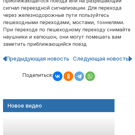
приближающегося поезда или на разрешающий
сигнал переездной сигнализации. Для перехода
через железнодорожные пути пользуйтесь
пешеходными переходами, мостами, тоннелями.
При переходе по пешеходному переходу снимайте
наушники и капюшон, они могут помешать вам
заметить приближающийся поезд
Предыдующая новость
Следующая новость
Навигация
по
записям
Поделиться:
Новое видео