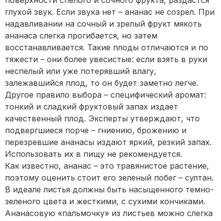
поверхности спелого и сочного фрукта, раздастся
глухой звук. Если звука нет – ананас не созрел. При
надавливании на сочный и зрелый фрукт мякоть
ананаса слегка прогибается, но затем
восстанавливается. Такие плоды отличаются и по
тяжести – они более увесистые: если взять в руки
неспелый или уже потерявший влагу,
залежавшийся плод, то он будет заметно легче.
Другое правило выбора – специфический аромат:
тонкий и сладкий фруктовый запах издает
качественный плод. Эксперты утверждают, что
подвергшиеся порче – гниению, брожению и
перезревшие ананасы издают яркий, резкий запах.
Использовать их в пищу не рекомендуется.
Как известно, ананас – это травянистое растение,
поэтому оценить стоит его зеленый побег – султан.
В идеале листья должны быть насыщенного темно-
зеленого цвета и жесткими, с сухими кончиками.
Ананасовую «пальмочку» из листьев можно слегка