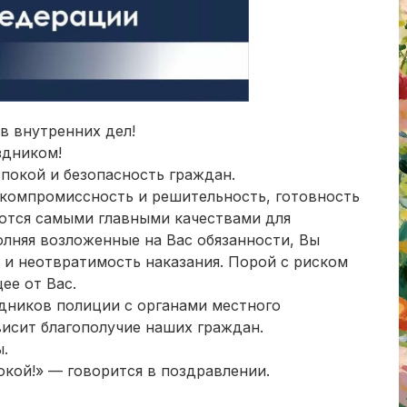
в внутренних дел!
здником!
покой и безопасность граждан.
скомпромиссность и решительность, готовность
ются самыми главными качествами для
лняя возложенные на Вас обязанности, Вы
 и неотвратимость наказания. Порой с риском
ее от Вас.
дников полиции с органами местного
висит благополучие наших граждан.
.
окой!» — говорится в поздравлении.