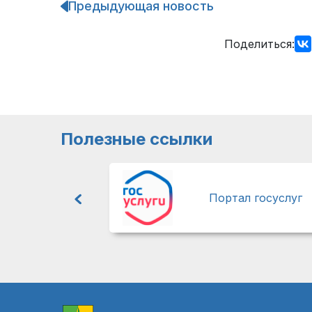
Предыдующая новость
Навигация
по
записям
Поделиться:
Полезные ссылки
Портал госуслуг