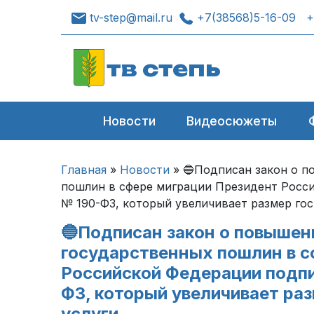
tv-step@mail.ru
+7(38568)5-16-09
+
тв степь
Новости
Видеосюжеты
Главная
»
Новости
»
🔵Подписан закон о п
пошлин в сфере миграции Президент Росс
№ 190-ФЗ, который увеличивает размер го
🔵Подписан закон о повышен
государственных пошлин в с
Российской Федерации подп
ФЗ, который увеличивает ра
услуги.