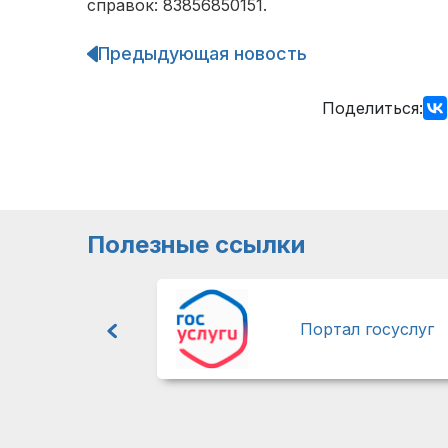
справок: 83856850151.
Предыдующая новость
Навигация
по
записям
Поделиться:
Полезные ссылки
Портал госуслуг