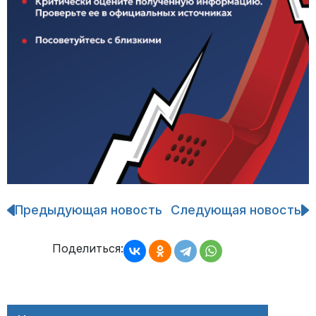
Предыдующая новость
Следующая новость
Навигация
по
записям
Поделиться: