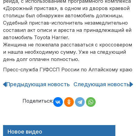
рейда, с использованием программного комплекса
«Дорожный пристав», в одном из дворов краевой
столицы был обнаружен автомобиль должницы.
Судебный пристав-исполнитель незамедлительно
составил акт описи и ареста на принадлежащий ей
автомобиль Toyota Harrier.
Женщина не пожелала расставаться с кроссовером
и нашла необходимую сумму. Уже на следующий
день долг оплачен полностью.
Пресс-служба ГУФССП России по Алтайскому краю
Предыдующая новость
Следующая новость
Навигация
по
записям
Поделиться:
Новое видео