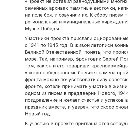
«Проект не оставил равнодушными многих 
семейных архивах памятные весточки, нап
на поле боя, и озвучили их. К сбору писем
региональные и муниципальные учреждения
Музее Победы.
Участники проекта прислали оцифрованны
с 1941 по 1945 год. В живой летописи во
Великой Отечественной, понять, что происх
море. Так, например, фронтовик Сергей По
том, как он и его товарищи-красноармейцы
«скоро победоносные боевые знамена пройд
фронта можно почувствовать силу советско
фронте, хотели принимать участие в жизни
одном из писем в преддверии Нового, 194
поздравление и желает счастья и успехов в
праздник вместе, и уверен, что скоро снов
Новый год.
К участию в проекте приглашаются сотруд