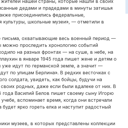
жителей нашей страны, которые нашли в своих
исанные дедами и прадедами в минуты затишья
 также присоединились федеральные,
 культуры, школьные музеи», — отметили в
е письма, охватывающие весь военный период —
йны можно проследить хронологию событий
одило на разных фронтах — на суше, в небе, на
плаухин в январе 1945 года пишет жене и детям о
 уже идут по германской земле, а значит —
ут по улицам Берлина». В редких весточках с
го солдата, увидеть, как бойцы, будучи на
 своих родных, даже если были вдалеке от них. В
4 года Василий Белов пишет своему сыну Игорю
 учебе, вспоминает время, когда они встречали
а будет ярко гореть елка и наступит радостный
ники музеев, в которых представлены коллекции