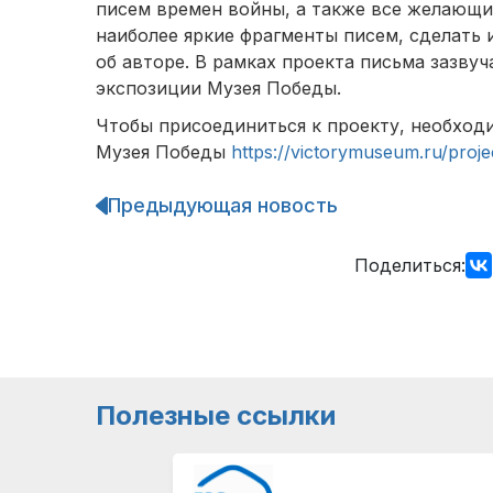
писем времен войны, а также все желающи
наиболее яркие фрагменты писем, сделать 
об авторе. В рамках проекта письма зазву
экспозиции Музея Победы.
Чтобы присоединиться к проекту, необход
Музея Победы
https://victorymuseum.ru/proj
Предыдующая новость
Навигация
по
записям
Поделиться:
Полезные ссылки