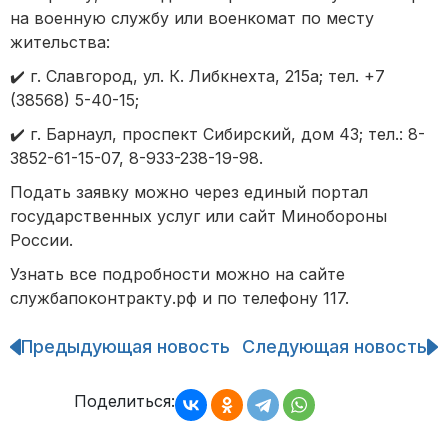
на военную службу или военкомат по месту
жительства:
✔️ г. Славгород, ул. К. Либкнехта, 215а; тел. +7
(38568) 5-40-15;
✔️ г. Барнаул, проспект Сибирский, дом 43; тел.: 8-
3852-61-15-07, 8-933-238-19-98.
Подать заявку можно через единый портал
государственных услуг или сайт Минобороны
России.
Узнать все подробности можно на сайте
службапоконтракту.рф и по телефону 117.
Предыдующая новость
Следующая новость
Навигация
по
записям
Поделиться: