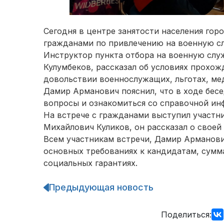
Сегодня в центре занятости населения гор
гражданами по привлечению на военную сл
Инструктор пункта отбора на военную слу
Кулумбеков, рассказал об условиях прохо
довольствии военнослужащих, льготах, ме
Дамир Арманович пояснил, что в ходе бес
вопросы и ознакомиться со справочной ин
На встрече с гражданами выступил участн
Михайлович Куликов, он рассказал о своей
Всем участникам встречи, Дамир Арманови
основных требованиях к кандидатам, сумм
социальных гарантиях.
Предыдующая новость
Навигация
по
записям
Поделиться: