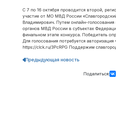
С 7 по 16 октября проводится второй, реги
участие от МО МВД России «Славгородски
Владимирович. Путем онлайн-голосования 
органов МВД России в субъектах Федераци
финальном этапе конкурса. Победитель оп
Для голосования потребуется авторизация 
https://clck.ru/3PcRPG Поддержим славгоро
Предыдующая новость
Навигация
по
записям
Поделиться: