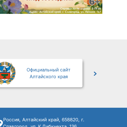
М
Официальный сайт
Алтайского края
Россия, Алтайский край, 658820, г.
Славгород, ул. К.Либкнехта, 136,