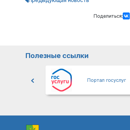
Предыдующая новость
Навигация
по
записям
Поделиться:
Полезные ссылки
Портал госуслуг