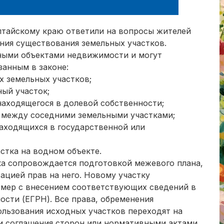
лтайскому краю ответили на вопросы жителей
ния существования земельных участков.
ьными объектами недвижимости и могут
занным в законе:
х земельных участков;
ый участок;
находящегося в долевой собственности;
 между соседними земельными участками;
находящихся в государственной или
стка на водном объекте.
ка сопровождается подготовкой межевого плана,
ацией прав на него. Новому участку
омер с внесением соответствующих сведений в
сти (ЕГРН). Все права, обременения
пользования исходных участков переходят на
ми соглашения сторон или нормативными актами.