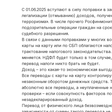
С 01.06.2025 вступают в силу поправки в з
легализации (отмыванию) доходов, получ
терроризма». В числе прочего Росфинмони
подозрительные операции граждан на срок
судебного разрешения.
В связи с данными поправками у многих во
карты на карту или по СБП облагаются на
трактование налогового законодательства.
меняется. НДФЛ будет только в том случае
перевод налоги никто брать не будет.
Доход – это какая-то экономическая выго
Все переводы с карты на карту контролиру
незаконным оборотом денежных средств. Т
абсолютно все переводы, а неуплаченные н
проверки – если совокупность факторов по
незадекларированный доход.
Перевод от физического лица безвозмездно
зависимости от суммы такого перевода не 