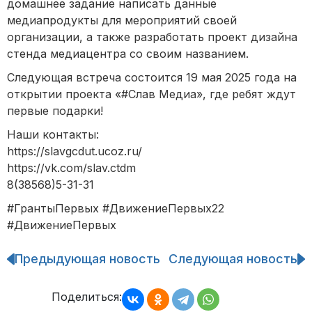
домашнее задание написать данные
медиапродукты для мероприятий своей
организации, а также разработать проект дизайна
стенда медиацентра со своим названием.
Следующая встреча состоится 19 мая 2025 года на
открытии проекта «#Слав Медиа», где ребят ждут
первые подарки!
Наши контакты:
https://slavgcdut.ucoz.ru/
https://vk.com/slav.ctdm
8(38568)5-31-31
#ГрантыПервых #ДвижениеПервых22
#ДвижениеПервых
Предыдующая новость
Следующая новость
Навигация
по
записям
Поделиться: