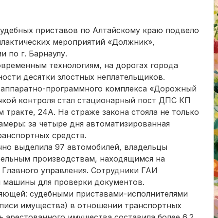
судебных приставов по Алтайскому краю подвело
илактических мероприятий «Должник»,
 по г. Барнаулу.
овременным технологиям, на дорогах города
ности десятки злостных неплательщиков.
 аппаратно-программного комплекса «Дорожный
очкой контроля стал стационарный пост ДПС КП
тракте, 24А. На страже закона стояла не только
амеры: за четыре дня автоматизированная
ранспортных средств.
чно выделила 97 автомобилей, владельцы
тельным производствам, находящимся на
 Главного управления. Сотрудники ГАИ
и машины для проверки документов.
ляющей: судебными приставами-исполнителями
(описи имущества) в отношении транспортных
ь арестованного имущества составила более 6,2