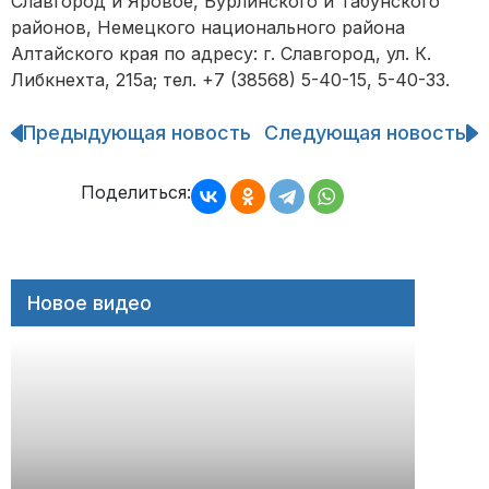
Славгород и Яровое, Бурлинского и Табунского
районов, Немецкого национального района
Алтайского края по адресу: г. Славгород, ул. К.
Либкнехта, 215а; тел. +7 (38568) 5-40-15, 5-40-33.
Предыдующая новость
Следующая новость
Навигация
по
записям
Поделиться:
Новое видео