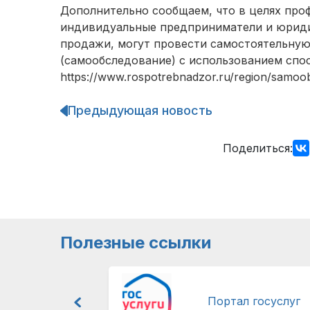
Дополнительно сообщаем, что в целях про
индивидуальные предприниматели и юриди
продажи, могут провести самостоятельную
(самообследование) с использованием спо
https://www.rospotrebnadzor.ru/region/samoo
Предыдующая новость
Навигация
по
записям
Поделиться:
Полезные ссылки
Портал госуслуг