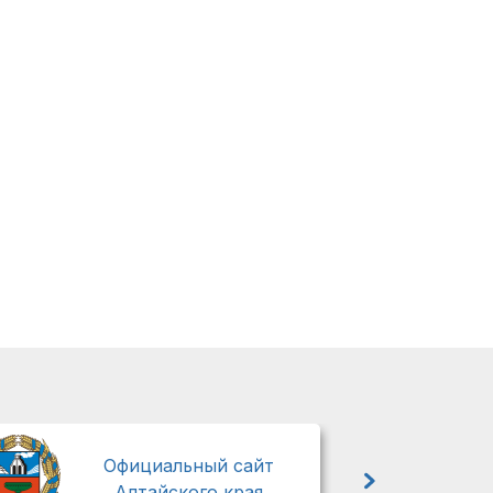
М
Официальный сайт
Алтайского края