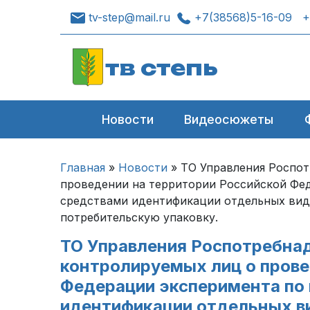
tv-step@mail.ru
+7(38568)5-16-09
+
тв степь
Новости
Видеосюжеты
Главная
»
Новости
»
ТО Управления Роспот
проведении на территории Российской Фе
средствами идентификации отдельных видо
потребительскую упаковку.
ТО Управления Роспотребна
контролируемых лиц о прове
Федерации эксперимента по
идентификации отдельных ви