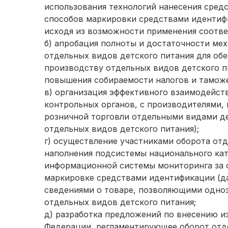
использования технологий нанесения сред
способов маркировки средствами идентиф
исходя из возможности применения соотв
б) апробация полноты и достаточности м
отдельных видов детского питания для об
производству отдельных видов детского пи
повышения собираемости налогов и тамож
в) организация эффективного взаимодейств
контрольных органов, с производителями,
розничной торговли отдельными видами де
отдельных видов детского питания);
г) осуществление участниками оборота от
наполнения подсистемы национального ка
информационной системы мониторинга за 
маркировке средствами идентификации (д
сведениями о товаре, позволяющими одно
отдельных видов детского питания;
д) разработка предложений по внесению и
Федерации, регламентирующее оборот отде