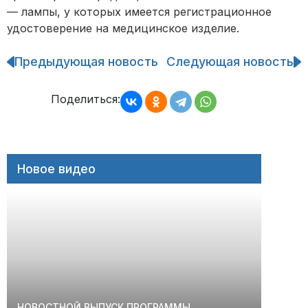
— лампы, у которых имеется регистрационное
удостоверение на медицинское изделие.
Предыдующая новость
Следующая новость
Навигация
по
записям
Поделиться:
Новое видео
НОВОСТНОЙ ВЫПУСК ПРОГРАММЫ