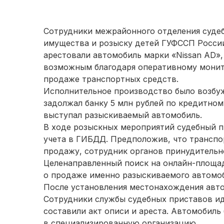
Сотрудники межрайонного отделения судеб
имущества и розыску детей ГУФССП Росси
арестовали автомобиль марки «Nissan AD»
возможным благодаря оперативному монит
продаже транспортных средств.
Исполнительное производство было возбу
задолжал банку 5 млн рублей по кредитному
выступал разыскиваемый автомобиль.
В ходе розыскных мероприятий судебный п
учета в ГИБДД. Предположив, что транспо
продажу, сотрудник органов принудительн
Целенаправленный поиск на онлайн-площад
о продаже именно разыскиваемого автомоб
После установления местонахождения авто
Сотрудники службы судебных приставов и
составили акт описи и ареста. Автомобиль
в специализированную организацию.