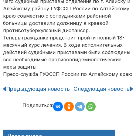
чего судебные приставы отделения по г. Алейску и
Алейскому району ГУФССП России по Алтайскому
краю совместно с сотрудниками районной
больницы доставили должницу в краевой
противотуберкулезный диспансер.
Теперь гражданке предстоит пройти полный 18-
месячный курс лечения. В ходе исполнительных
действий судебными приставами были соблюдены
все необходимые противоэпидемиологические
меры защиты.
Пресс-служба ГУФССП России по Алтайскому краю
Предыдующая новость
Следующая новость
Навигация
по
записям
Поделиться: