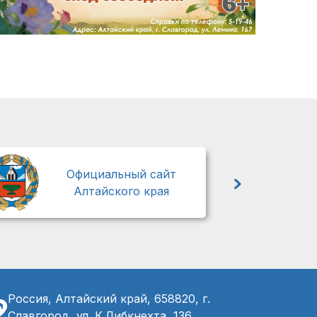
М
Официальный сайт
Алтайского края
Россия, Алтайский край, 658820, г.
Славгород, ул. К.Либкнехта, 136,