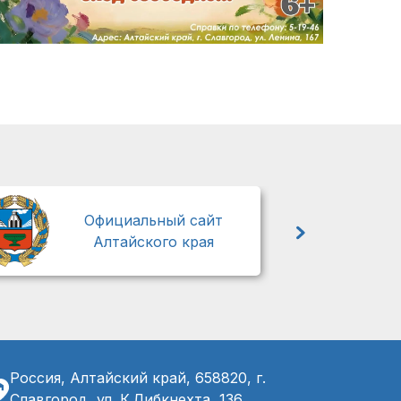
М
Официальный сайт
Алтайского края
Россия, Алтайский край, 658820, г.
Славгород, ул. К.Либкнехта, 136,