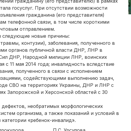
ений гражданину (его представителю) в рамках
ала госуслуг. При отсутствии возможности
изъявления гражданина (его представителя)
ам телефонной связи, в том числе короткими
очтовым отправлением.
ы следующие новые причины:
травмы, контузии), заболевания, полученного в
ями органов публичной власти ДНР, ЛНР в
 Сил ДНР, Народной милиции ЛНР, воинских
 с 11 мая 2014 года; инвалидность вследствие
евания, полученного в связи с исполнением
низациями, содействующими выполнению задач,
оде СВО на территориях Украины, ДНР и ЛНР с
иях Запорожской и Херсонской областей с 30
й, дефектов, необратимых морфологических
истем организма, а также показаний и условий в
 категории «ребенок-инвалид».
ого прокурора П.С. Урсулова