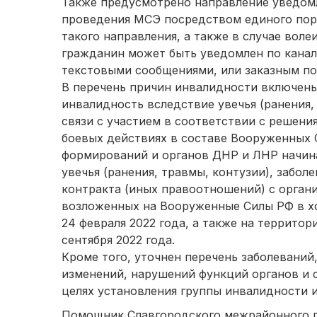
Также предусмотрено направление уведомл
проведения МСЭ посредством единого порт
такого направления, а также в случае воле
гражданин может быть уведомлен по канал
текстовыми сообщениями, или заказным п
В перечень причин инвалидности включен
инвалидность вследствие увечья (ранения, 
связи с участием в соответствии с решени
боевых действиях в составе Вооруженных
формирований и органов ДНР и ЛНР начиная
увечья (ранения, травмы, контузии), забол
контракта (иных правоотношений) с орга
возложенных на Вооруженные Силы РФ в х
24 февраля 2022 года, а также на территор
сентября 2022 года.
Кроме того, уточнен перечень заболевани
изменений, нарушений функций органов и с
целях установления группы инвалидности и
Помощник Славгородского межрайонн