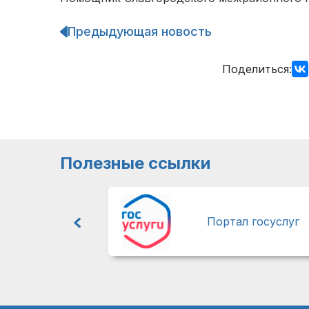
Предыдующая новость
Навигация
по
записям
Поделиться:
Полезные ссылки
Портал госуслуг