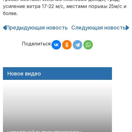
усиление ветра 17-22 м/с, местами порывы 25м/с и
более.
Предыдующая новость
Следующая новость
Навигация
по
записям
Поделиться:
Новое видео