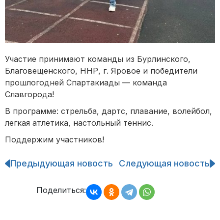
Участие принимают команды из Бурлинского,
Благовещенского, ННР, г. Яровое и победители
прошлогодней Спартакиады — команда
Славгорода!
В программе: стрельба, дартс, плавание, волейбол,
легкая атлетика, настольный теннис.
Поддержим участников!
Предыдующая новость
Следующая новость
Навигация
по
записям
Поделиться: