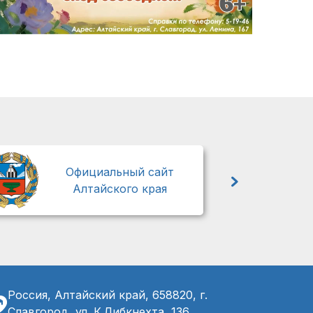
М
Официальный сайт
Алтайского края
Россия, Алтайский край, 658820, г.
Славгород, ул. К.Либкнехта, 136,