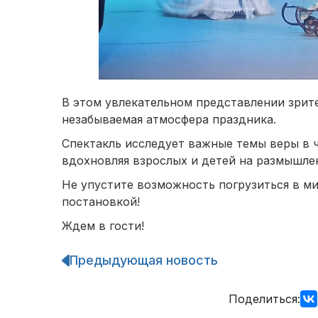
В этом увлекательном представлении зрит
незабываемая атмосфера праздника.
Спектакль исследует важные темы веры в ч
вдохновляя взрослых и детей на размышлен
Не упустите возможность погрузиться в м
постановкой!
Ждем в гости!
Предыдующая новость
Навигация
по
записям
Поделиться: