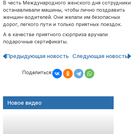
В честь Международного женского дня сотрудники
останавливали машины, чтобы лично поздравить
женщин-водителей. Они желали им безопасных
дорог, легкого пути и только приятных поездок.
А в качестве приятного сюрприза вручали
подарочные сертификаты.
Предыдующая новость
Следующая новость
Навигация
по
записям
Поделиться:
Новое видео