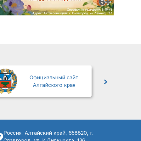
М
Официальный сайт
Алтайского края
Россия, Алтайский край, 658820, г.
Славгород, ул. К.Либкнехта, 136,