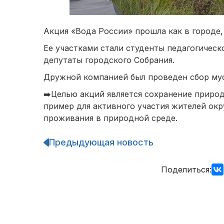
Акция «Вода России» прошла как в городе, 
Ее участками стали студенты педагогичес
депутаты городского Собрания.
Дружной компанией был проведен сбор мусо
➡️Целью акций является сохранение природ
пример для активного участия жителей ок
проживания в природной среде.
Предыдующая новость
Навигация
по
записям
Поделиться: