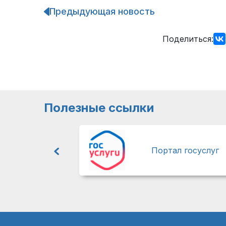
Предыдующая новость
Навигация
по
записям
Поделиться:
Полезные ссылки
Портал госуслуг