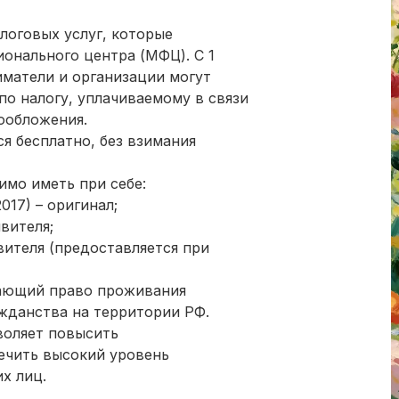
логовых услуг, которые
онального центра (МФЦ). С 1
матели и организации могут
о налогу, уплачиваемому в связи
ообложения.
я бесплатно, без взимания
имо иметь при себе:
17) – оригинал;
вителя;
ителя (предоставляется при
дающий право проживания
ажданства на территории РФ.
воляет повысить
печить высокий уровень
х лиц.