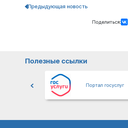
Предыдующая новость
Навигация
по
записям
Поделиться:
Полезные ссылки
Портал госуслуг