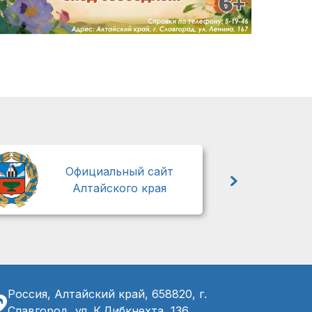
М
Официальный сайт
Алтайского края
Россия, Алтайский край, 658820, г.
Славгород, ул. К.Либкнехта, 136,