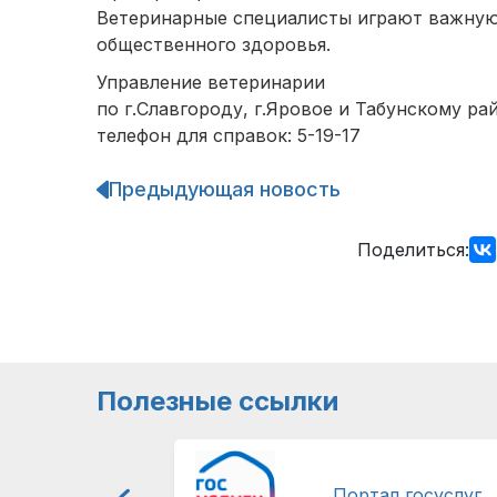
Ветеринарные специалисты играют важную
общественного здоровья.
Управление ветеринарии
по г.Славгороду, г.Яровое и Табунскому ра
телефон для справок: 5-19-17
Предыдующая новость
Навигация
по
записям
Поделиться:
Полезные ссылки
Портал госуслуг