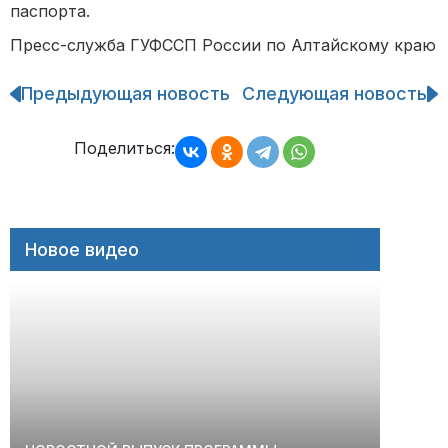
паспорта.
Пресс-служба ГУФССП России по Алтайскому краю
Предыдующая новость
Следующая новость
Навигация
по
записям
Поделиться:
Новое видео