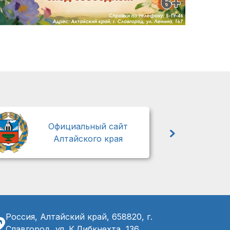
М
Официальный сайт
Алтайского края
Россия, Алтайский край, 658820, г.
Славгород, ул. К.Либкнехта, 136,