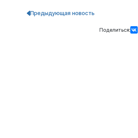
Предыдующая новость
Навигация
по
записям
Поделиться: