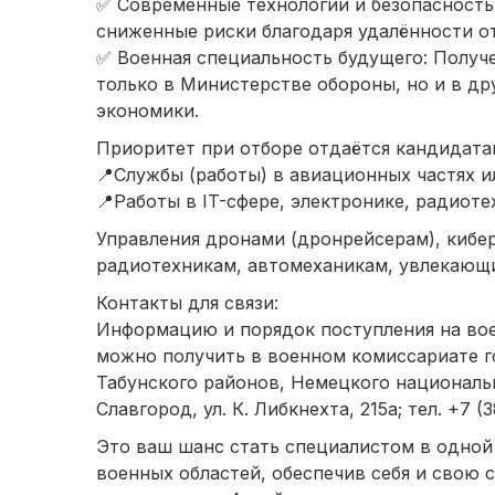
✅ Современные технологии и безопасность
сниженные риски благодаря удалённости от
✅ Военная специальность будущего: Получ
только в Министерстве обороны, но и в др
экономики.
Приоритет при отборе отдаётся кандидата
📍Службы (работы) в авиационных частях и
📍Работы в IT-сфере, электронике, радиоте
Управления дронами (дронрейсерам), кибе
радиотехникам, автомеханикам, увлекающ
Контакты для связи:
Информацию и порядок поступления на вое
можно получить в военном комиссариате г
Табунского районов, Немецкого национальн
Славгород, ул. К. Либкнехта, 215а; тел. +7 (3
Это ваш шанс стать специалистом в одной
военных областей, обеспечив себя и свою