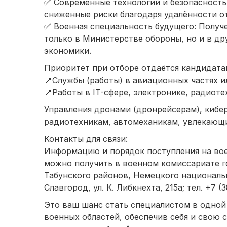
✅ Современные технологии и безопасность
сниженные риски благодаря удалённости от
✅ Военная специальность будущего: Получ
только в Министерстве обороны, но и в др
экономики.
Приоритет при отборе отдаётся кандидата
📍Службы (работы) в авиационных частях и
📍Работы в IT-сфере, электронике, радиоте
Управления дронами (дронрейсерам), кибе
радиотехникам, автомеханикам, увлекающ
Контакты для связи:
Информацию и порядок поступления на вое
можно получить в военном комиссариате г
Табунского районов, Немецкого национальн
Славгород, ул. К. Либкнехта, 215а; тел. +7 (3
Это ваш шанс стать специалистом в одной
военных областей, обеспечив себя и свою