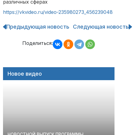
различных сферах
https://vkvideo.ru/video-235980273_456239048
Предыдующая новость
Следующая новость
Навигация
по
записям
Поделиться:
Новое видео
НОВОСТНОЙ ВЫПУСК ПРОГРАММЫ