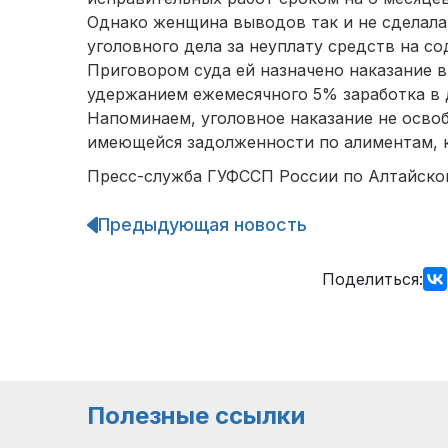
Однако женщина выводов так и не сделала,
уголовного дела за неуплату средств на с
Приговором суда ей назначено наказание в
удержанием ежемесячного 5% заработка в 
Напоминаем, уголовное наказание не осво
имеющейся задолженности по алиментам, ко
Пресс-служба ГУФССП России по Алтайско
Предыдующая новость
Навигация
по
записям
Поделиться:
Полезные ссылки