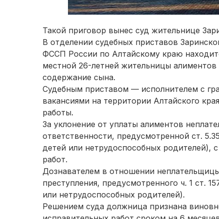
Такой приговор вынес суд жительнице Зари
В отделении судебных приставов Заринског
ФССП России по Алтайскому краю находитс
местной 26-летней жительницы алиментов в
содержание сына.
Судебным приставом — исполнителем с гр
вакансиями на территории Алтайского края
работы.
За уклонение от уплаты алиментов неплат
ответственности, предусмотренной ст. 5.3
детей или нетрудоспособных родителей), с
работ.
Дознавателем в отношении неплательщицы
преступления, предусмотренного ч. 1 ст. 1
или нетрудоспособных родителей).
Решением суда должница признана виновно
исправительных работ сроком на 6 месяцев