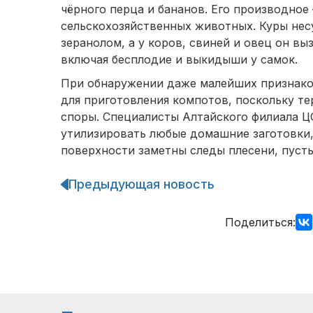
чёрного перца и бананов. Его производное
сельскохозяйственных животных. Куры нес
зеранолом, а у коров, свиней и овец он в
включая бесплодие и выкидыши у самок.
При обнаружении даже малейших признаков
для приготовления компотов, поскольку те
споры. Специалисты Алтайского филиала 
утилизировать любые домашние заготовки, 
поверхности заметны следы плесени, пуст
Предыдующая новость
Навигация
по
записям
Поделиться: