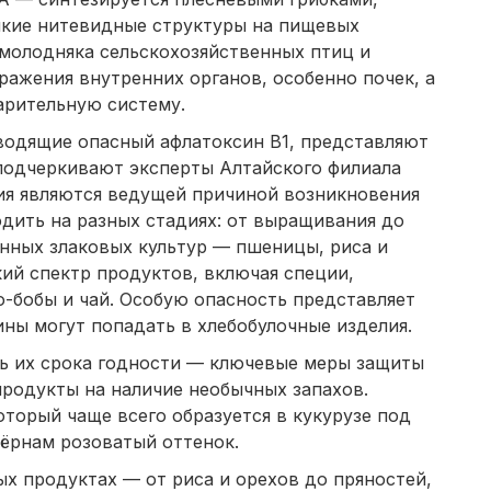
нкие нитевидные структуры на пищевых
 молодняка сельскохозяйственных птиц и
ражения внутренних органов, особенно почек, а
арительную систему.
водящие опасный афлатоксин В1, представляют
 подчеркивают эксперты Алтайского филиала
ия являются ведущей причиной возникновения
дить на разных стадиях: от выращивания до
нных злаковых культур — пшеницы, риса и
ий спектр продуктов, включая специи,
-бобы и чай. Особую опасность представляет
ины могут попадать в хлебобулочные изделия.
ь их срока годности — ключевые меры защиты
продукты на наличие необычных запахов.
торый чаще всего образуется в кукурузе под
зёрнам розоватый оттенок.
х продуктах — от риса и орехов до пряностей,