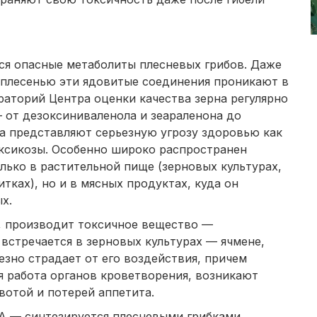
я опасные метаболиты плесневых грибов. Даже
плесенью эти ядовитые соединения проникают в
раторий Центра оценки качества зерна регулярно
от дезоксиниваленола и зеараленона до
ва представляют серьезную угрозу здоровью как
оксикозы. Особенно широко распространен
лько в растительной пище (зерновых культурах,
тках), но и в мясных продуктах, куда он
х.
, производит токсичное вещество —
 встречается в зерновых культурах — ячмене,
зно страдает от его воздействия, причем
я работа органов кроветворения, возникают
отой и потерей аппетита.
А — синтезируется плесневыми грибками,