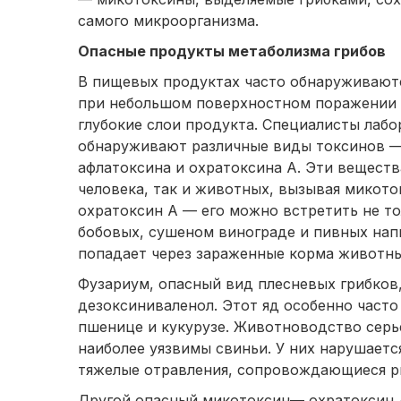
самого микроорганизма.
Опасные продукты метаболизма грибов
В пищевых продуктах часто обнаруживаютс
при небольшом поверхностном поражении 
глубокие слои продукта. Специалисты лабо
обнаруживают различные виды токсинов — 
афлатоксина и охратоксина А. Эти вещест
человека, так и животных, вызывая микот
охратоксин А — его можно встретить не то
бобовых, сушеном винограде и пивных напи
попадает через зараженные корма животны
Фузариум, опасный вид плесневых грибков
дезоксиниваленол. Этот яд особенно часто
пшенице и кукурузе. Животноводство серье
наиболее уязвимы свиньи. У них нарушаетс
тяжелые отравления, сопровождающиеся рв
Другой опасный микотоксин— охратоксин 