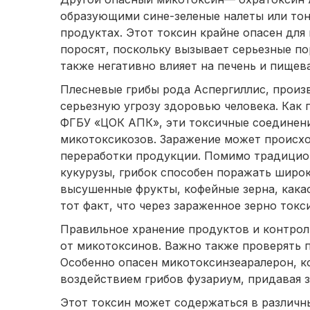
образующими сине-зеленые налеты или то
продуктах. Этот токсин крайне опасен для
поросят, поскольку вызывает серьезные по
также негативно влияет на печень и пищев
Плесневые грибы рода Аспергиллис, произ
серьезную угрозу здоровью человека. Как
ФГБУ «ЦОК АПК», эти токсичные соединен
микотоксикозов. Заражение может происхо
переработки продукции. Помимо традицио
кукурузы, грибок способен поражать широк
высушенные фрукты, кофейные зерна, какао
тот факт, что через зараженное зерно токс
Правильное хранение продуктов и контрол
от микотоксинов. Важно также проверять 
Особенно опасен микотоксинзеаралерон, ко
воздействием грибов фузариум, придавая 
Этот токсин может содержаться в различны