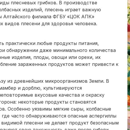
виды плесневых грибков. В производстве
олбасных изделий, плесень играет важную
ты Алтайского филиала ФГБУ «ЦОК АПК»
 видов плесени для здоровья человека.
ь практически любые продукты питания,
При обнаружении даже минимального количества
чные изделия, плоды, овощи или орехи, их
ебление зараженных продуктов может привести к
ьзу из древнейших микроорганизмов Земли. В
амамбер и дорблю, культивируются
еповторимые вкусовые качества и окраску
торона: некоторые продукты становятся
в. Особенно уязвимы мягкие сыры, колбасные
, где часто обнаруживаются опасные аспергиллы
е видимой плесени не делает продукт безопасным
раняют свою токсичность даже после гибели