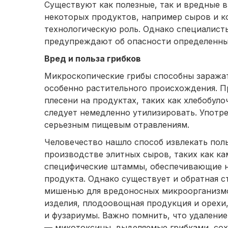
Существуют как полезные, так и вредные 
некоторых продуктов, например сыров и к
технологическую роль. Однако специалис
предупреждают об опасности определенных
Вред и польза грибков
Микроскопические грибы способны заражат
особенно растительного происхождения. 
плесени на продуктах, таких как хлебобуло
следует немедленно утилизировать. Употр
серьезным пищевым отравлениям.
Человечество нашло способ извлекать пол
производстве элитных сыров, таких как к
специфические штаммы, обеспечивающие н
продукта. Однако существует и обратная с
мишенью для вредоносных микроорганизмо
изделия, плодоовощная продукция и орехи
и фузариумы. Важно помнить, что удалени
— микотоксины, выделяемые грибками, сох