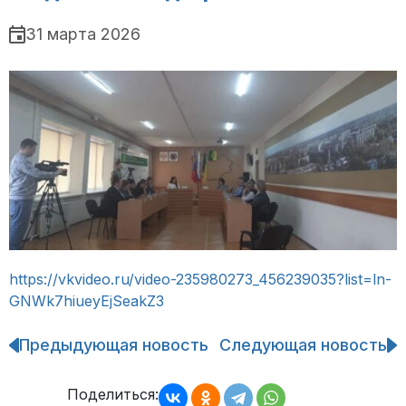
31 марта 2026
https://vkvideo.ru/video-235980273_456239035?list=ln-
GNWk7hiueyEjSeakZ3
Предыдующая новость
Следующая новость
Навигация
по
записям
Поделиться: