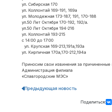
ул. Сибирская 170
ул. Коллонтай 169-191, 169а
ул. Молодежная 173-187, 191, 170-188
ул.50 Лет Октября 170-192, 192/а.
ул.50 Лет Октября 194-216
ул. Коллонтай 193-215
с 14:00 до 17:00
ул. Крупская 169-213,191а,193а
ул. Кирпичная 170а,170-212,194а
Приносим свои извинения за причиненные 
Администрация филиала
«Славгородские МЭС»
Предыдующая новость
Навигация
по
записям
Поделиться: