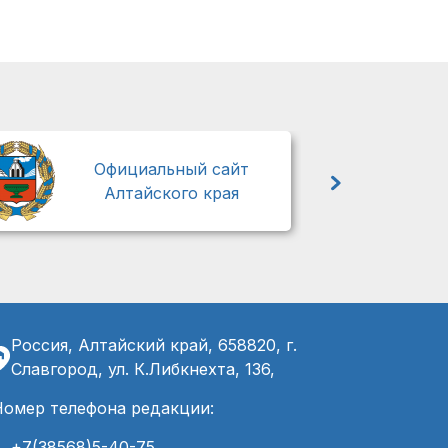
М
Официальный сайт
Алтайского края
Россия, Алтайский край, 658820, г.
Славгород, ул. К.Либкнехта, 136,
Номер телефона редакции:
+7(38568)5-40-75