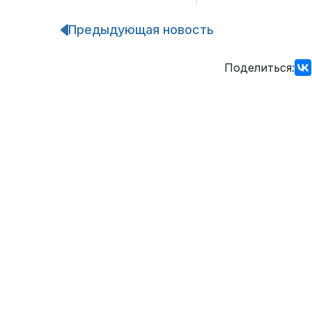
Предыдующая новость
Навигация
по
записям
Поделиться: