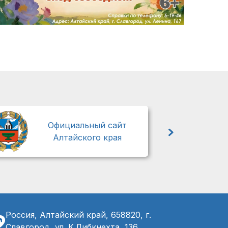
М
Официальный сайт
Алтайского края
Россия, Алтайский край, 658820, г.
Славгород, ул. К.Либкнехта, 136,