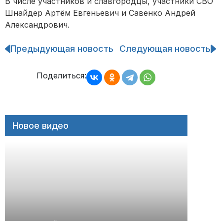
В числе участников и славгородцы, участники СВО
Шнайдер Артём Евгеньевич и Савенко Андрей
Александрович.
Предыдующая новость
Следующая новость
Навигация
по
записям
Поделиться:
Новое видео