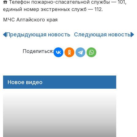
☎️ Телефон пожарно-спасательной службы — 101,
единый номер экстренных служб — 112.
МЧС Алтайского края
Предыдующая новость
Следующая новость
Навигация
по
записям
Поделиться:
Новое видео