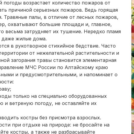
й погоды возрастает количество пожаров от
ать причиной серьезных пожаров. Ведь горящая
я. Травяные палы, в отличие от лесных пожаров,
ер, охватывают большие площади и, главное,
то весьма затрудняет их тушение. Нередко пламя
и даже жилые дома.
тся в рукотворное стихийное бедствие. Часто
территории от нежелательной растительности и
иной загорания травы становится элементарная
правление МЧС России по Алтайскому краю
ьными и предусмотрительными, и напоминает о
ости:
раву;
тходы только на специально оборудованных
ю и ветреную погоду, не оставляйте их
азводить костры без присмотра взрослых.
сти при отдыхе на природе: не бросайте на
яйте костры, а также не разбрасывайте