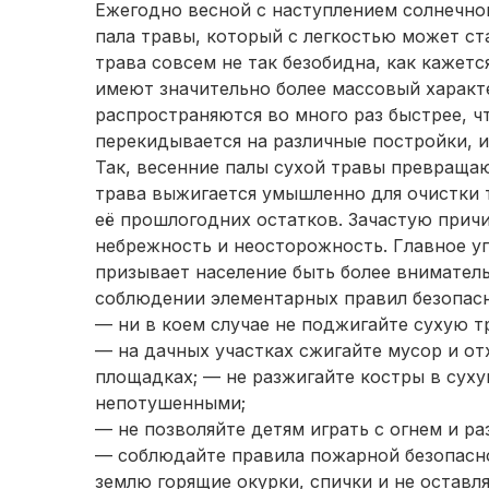
Ежегодно весной с наступлением солнечно
пала травы, который с легкостью может ст
трава совсем не так безобидна, как кажетс
имеют значительно более массовый характ
распространяются во много раз быстрее, ч
перекидывается на различные постройки, 
Так, весенние палы сухой травы превращаю
трава выжигается умышленно для очистки 
её прошлогодних остатков. Зачастую прич
небрежность и неосторожность. Главное у
призывает население быть более внимател
соблюдении элементарных правил безопасн
— ни в коем случае не поджигайте сухую т
— на дачных участках сжигайте мусор и о
площадках; — не разжигайте костры в суху
непотушенными;
— не позволяйте детям играть с огнем и р
— соблюдайте правила пожарной безопасно
землю горящие окурки, спички и не оставл