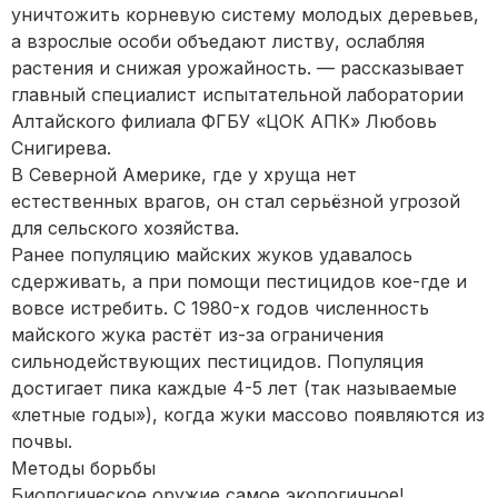
уничтожить корневую систему молодых деревьев,
а взрослые особи объедают листву, ослабляя
растения и снижая урожайность. — рассказывает
главный специалист испытательной лаборатории
Алтайского филиала ФГБУ «ЦОК АПК» Любовь
Снигирева.
В Северной Америке, где у хруща нет
естественных врагов, он стал серьёзной угрозой
для сельского хозяйства.
Ранее популяцию майских жуков удавалось
сдерживать, а при помощи пестицидов кое-где и
вовсе истребить. С 1980-х годов численность
майского жука растёт из-за ограничения
сильнодействующих пестицидов. Популяция
достигает пика каждые 4-5 лет (так называемые
«летные годы»), когда жуки массово появляются из
почвы.
Методы борьбы
Биологическое оружие самое экологичное!