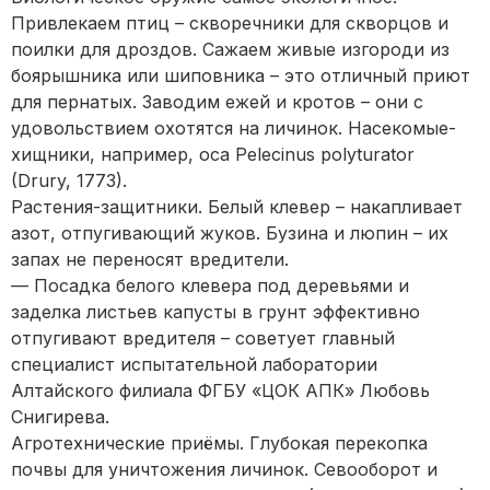
Привлекаем птиц – скворечники для скворцов и
поилки для дроздов. Сажаем живые изгороди из
боярышника или шиповника – это отличный приют
для пернатых. Заводим ежей и кротов – они с
удовольствием охотятся на личинок. Насекомые-
хищники, например, оса Pelecinus polyturator
(Drury, 1773).
Растения-защитники. Белый клевер – накапливает
азот, отпугивающий жуков. Бузина и люпин – их
запах не переносят вредители.
— Посадка белого клевера под деревьями и
заделка листьев капусты в грунт эффективно
отпугивают вредителя – советует главный
специалист испытательной лаборатории
Алтайского филиала ФГБУ «ЦОК АПК» Любовь
Снигирева.
Агротехнические приёмы. Глубокая перекопка
почвы для уничтожения личинок. Севооборот и