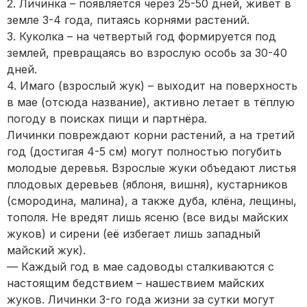
2. Личинка – появляется через 25-50 дней, живет в
земле 3-4 года, питаясь корнями растений.
3. Куколка – на четвертый год формируется под
землей, превращаясь во взрослую особь за 30-40
дней.
4. Имаго (взрослый жук) – выходит на поверхность
в мае (отсюда название), активно летает в тёплую
погоду в поисках пищи и партнёра.
Личинки повреждают корни растений, а на третий
год (достигая 4-5 см) могут полностью погубить
молодые деревья. Взрослые жуки объедают листья
плодовых деревьев (яблоня, вишня), кустарников
(смородина, малина), а также дуба, клёна, лещины,
тополя. Не вредят лишь ясеню (все виды майских
жуков) и сирени (её избегает лишь западный
майский жук).
— Каждый год в мае садоводы сталкиваются с
настоящим бедствием – нашествием майских
жуков. Личинки 3-го года жизни за сутки могут