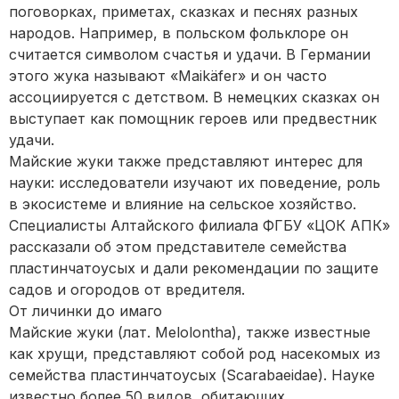
поговорках, приметах, сказках и песнях разных
народов. Например, в польском фольклоре он
считается символом счастья и удачи. В Германии
этого жука называют «Maikäfer» и он часто
ассоциируется с детством. В немецких сказках он
выступает как помощник героев или предвестник
удачи.
Майские жуки также представляют интерес для
науки: исследователи изучают их поведение, роль
в экосистеме и влияние на сельское хозяйство.
Специалисты Алтайского филиала ФГБУ «ЦОК АПК»
рассказали об этом представителе семейства
пластинчатоусых и дали рекомендации по защите
садов и огородов от вредителя.
От личинки до имаго
Майские жуки (лат. Melolontha), также известные
как хрущи, представляют собой род насекомых из
семейства пластинчатоусых (Scarabaeidae). Науке
известно более 50 видов, обитающих