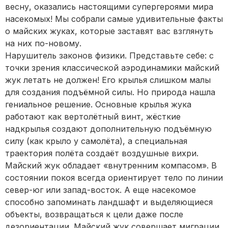
весну, оказались настоящими супергероями мира
насекомых! Мы собрали самые удивительные факты
о майских жуках, которые заставят вас взглянуть
на них по-новому.
Нарушитель законов физики. Представьте себе: с
точки зрения классической аэродинамики майский
жук летать не должен! Его крылья слишком малы
для создания подъёмной силы. Но природа нашла
гениальное решение. Основные крылья жука
работают как вертолётный винт, жёсткие
надкрылья создают дополнительную подъёмную
силу (как крыло у самолёта), а специальная
траектория полёта создаёт воздушные вихри.
Майский жук обладает «внутренним компасом». В
состоянии покоя всегда ориентирует тело по линии
север-юг или запад-восток. А еще насекомое
способно запоминать ландшафт и выделяющиеся
объекты, возвращаться к цели даже после
дезориентации. Майский жук совершает миграции