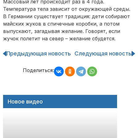
Массовый лёт происходит раз в 4 года.
Температура тела зависит от окружающей среды.
В Германии существует традиция: дети собирают
майских жуков в спичечные коробки, а потом
выпускают, загадывая желание. Говорят, если
жучок полетит на север – желание сбудется.
Предыдующая новость
Следующая новость
Навигация
по
записям
Поделиться:
Новое видео