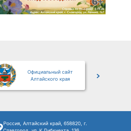
М
Официальный сайт
Алтайского края
Россия, Алтайский край, 658820, г.
Славгород, ул. К.Либкнехта, 136,